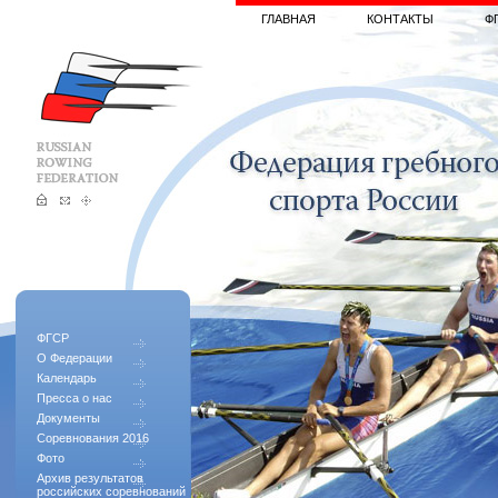
ГЛАВНАЯ
КОНТАКТЫ
Ф
ФГСР
О Федерации
Календарь
Пресса о нас
Документы
Соревнования 2016
Фото
Архив результатов
российских соревнований