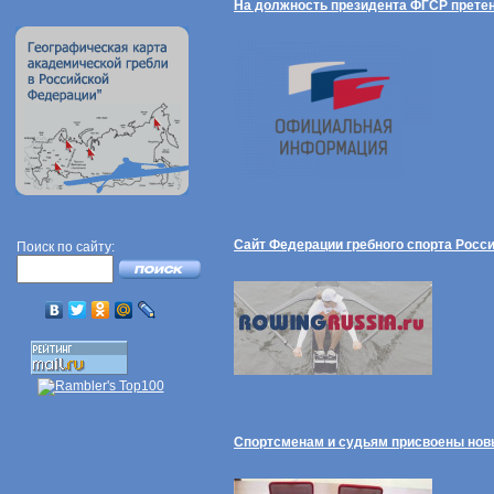
На должность президента ФГСР прете
Сайт Федерации гребного спорта Росс
Поиск по сайту:
Спортсменам и судьям присвоены нов