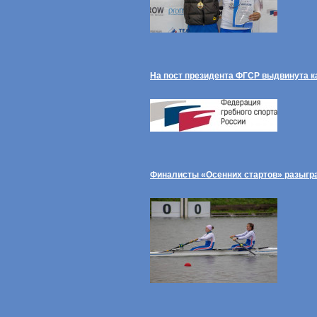
На пост президента ФГСР выдвинута к
Финалисты «Осенних стартов» разыгра