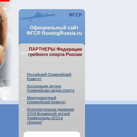
ФГСР
Официальный сайт
ФГСР RowingRussia.ru
ПАРТНЕРЫ Федерации
гребного спорта России
Российский Олимпийский
Комитет
Ассоциация летних
Олимпийских видов спорта
Международный
Олимпийский Комитет
Исполнительная дирекция
XXVII Всемирной летней
Универсиады 2013 в
г.Казани"