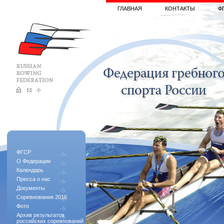
ГЛАВНАЯ
КОНТАКТЫ
Ф
ФГСР
О Федерации
Календарь
Пресса о нас
Документы
Соревнования 2016
Фото
Архив результатов
российских соревнований