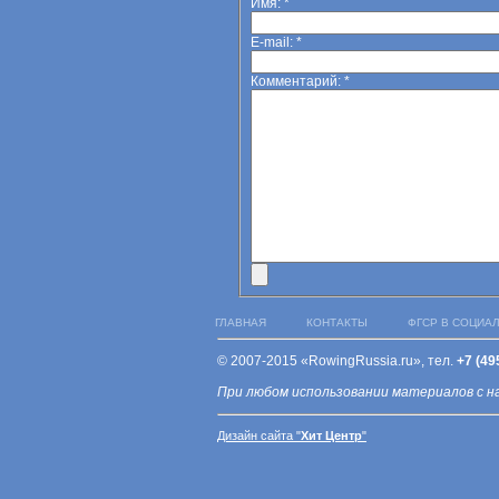
Имя:
*
E-mail:
*
Комментарий:
*
ГЛАВНАЯ
КОНТАКТЫ
ФГСР В СОЦИА
© 2007-2015 «RowingRussia.ru», тел.
+7 (49
При любом использовании материалов с н
Дизайн сайта "
Хит Центр
"