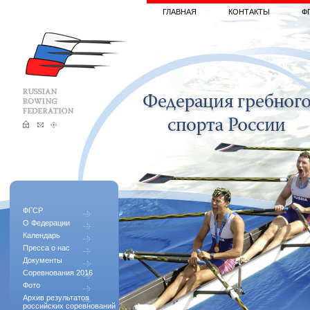
ГЛАВНАЯ
КОНТАКТЫ
Ф
ФГСР
О Федерации
Календарь
Пресса о нас
Документы
Соревнования 2016
Фото
Архив результатов
российских соревнований