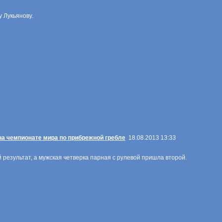
 Лукьянову.
на чемпионате мира по прибрежной гребле
18.08.2013 13:33
 результат, а мужская четверка парная с рулевой пришла второй.