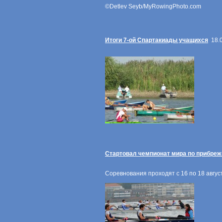
©Detlev Seyb/MyRowingPhoto.com
Итоги 7-ой Спартакиады учащихся
18.0
Стартовал чемпионат мира по прибреж
Соревнования проходят с 16 по 18 авгус