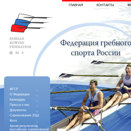
ГЛАВНАЯ
КОНТАКТЫ
Ф
ФГСР
О Федерации
Календарь
Пресса о нас
Документы
Соревнования 2016
Фото
Архив результатов
российских соревнований