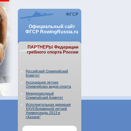
ФГСР
Официальный сайт
ФГСР RowingRussia.ru
ПАРТНЕРЫ Федерации
гребного спорта России
Российский Олимпийский
Комитет
Ассоциация летних
Олимпийских видов спорта
Международный
Олимпийский Комитет
Исполнительная дирекция
XXVII Всемирной летней
Универсиады 2013 в
г.Казани"