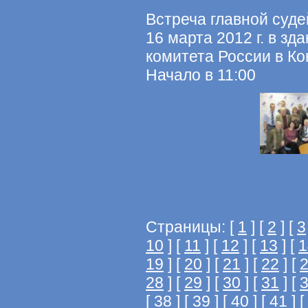
Встреча главной суде
16 марта 2012 г. в з
комитета России в Ко
Начало в 11:00
Страницы: [
1
] [
2
] [
3
10
] [
11
] [
12
] [
13
] [
1
19
] [
20
] [
21
] [
22
] [
28
] [
29
] [
30
] [
31
] [
[
38
] [
39
] [
40
] [
41
] [