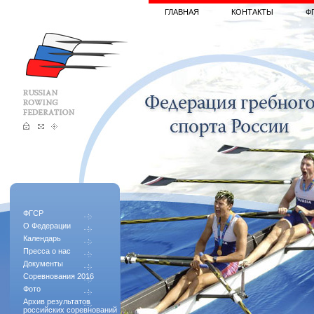
ГЛАВНАЯ
КОНТАКТЫ
Ф
ФГСР
О Федерации
Календарь
Пресса о нас
Документы
Соревнования 2016
Фото
Архив результатов
российских соревнований