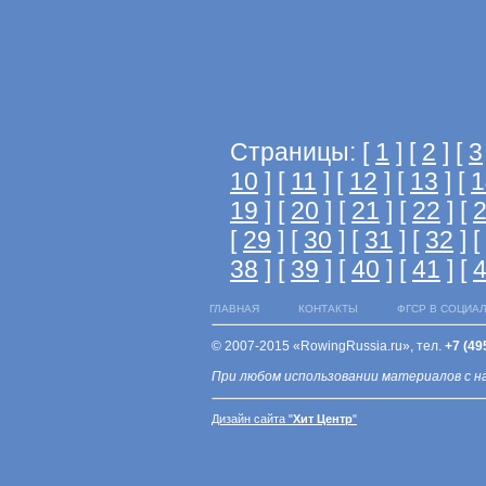
Страницы: [
1
] [
2
] [
3
10
] [
11
] [
12
] [
13
] [
1
19
] [
20
] [
21
] [
22
] [
[
29
] [
30
] [
31
] [
32
] [
38
] [
39
] [
40
] [
41
] [
ГЛАВНАЯ
КОНТАКТЫ
ФГСР В СОЦИА
© 2007-2015 «RowingRussia.ru», тел.
+7 (49
При любом использовании материалов с н
Дизайн сайта "
Хит Центр
"