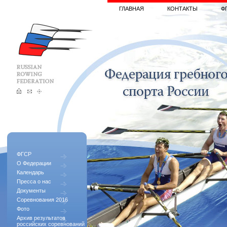
ГЛАВНАЯ
КОНТАКТЫ
Ф
ФГСР
О Федерации
Календарь
Пресса о нас
Документы
Соревнования 2016
Фото
Архив результатов
российских соревнований