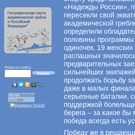
«Надежды России», п
пересекли свой эква
академической гребл
определили обладате
половины программы.
одиночек, 19 женских
распашных значилось
предварительных заез
Поиск по сайту:
сильнейших экипажей
продолжать борьбу за
даже в малых финала
серьезные баталии, 
поддержкой болельщик
берега – за какое бы
победа всегда есть ус
Победу же в решающи