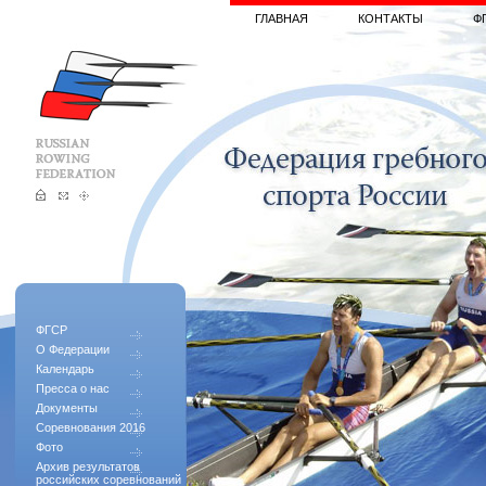
ГЛАВНАЯ
КОНТАКТЫ
Ф
ФГСР
О Федерации
Календарь
Пресса о нас
Документы
Соревнования 2016
Фото
Архив результатов
российских соревнований