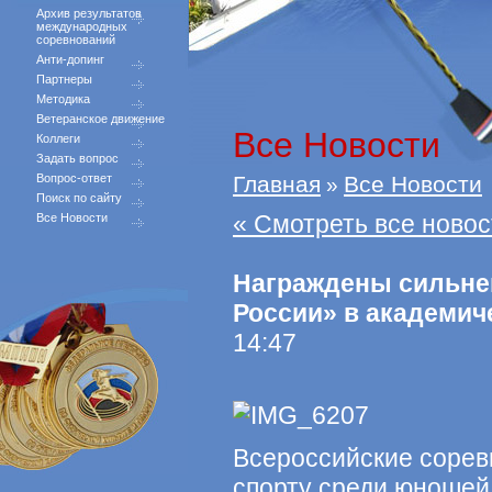
Архив результатов
международных
соревнований
Анти-допинг
Партнеры
Методика
Ветеранское движение
Все Новости
Коллеги
Задать вопрос
Вопрос-ответ
Главная
Все Новости
»
Поиск по сайту
« Смотреть все новос
Все Новости
Награждены сильн
России» в академич
14:47
Всероссийские сорев
спорту среди юношей 