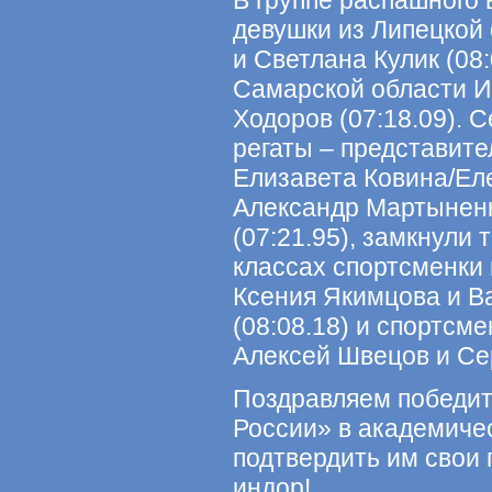
В группе распашного
девушки из Липецкой
и Светлана Кулик (08
Самарской области И
Ходоров (07:18.09).
регаты – представите
Елизавета Ковина/Еле
Александр Мартыненк
(07:21.95), замкнули 
классах спортсменки 
Ксения Якимцова и В
(08:08.18) и спортсм
Алексей Швецов и Сер
Поздравляем победит
России» в академиче
подтвердить им свои 
индор!