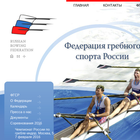
ГЛАВНАЯ
КОНТАКТЫ
Ф
ФГСР
О Федерации
Календарь
Пресса о нас
Документы
Соревнования 2016
Чемпионат России по
гребле-индор, Москва, 5-
7 февраля 2016