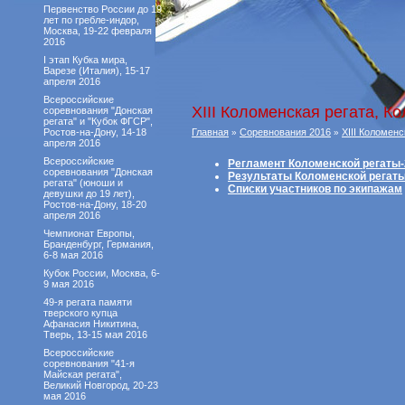
Первенство России до 19
лет по гребле-индор,
Москва, 19-22 февраля
2016
I этап Кубка мира,
Варезе (Италия), 15-17
апреля 2016
Всероссийские
XIII Коломенская регата, К
соревнования "Донская
регата" и "Кубок ФГСР",
Ростов-на-Дону, 14-18
Главная
Соревнования 2016
XIII Коломенс
»
»
апреля 2016
Всероссийские
Регламент Коломенской регаты-
соревнования "Донская
Результаты Коломенской регат
регата" (юноши и
Списки участников по экипажам
девушки до 19 лет),
Ростов-на-Дону, 18-20
апреля 2016
Чемпионат Европы,
Бранденбург, Германия,
6-8 мая 2016
Кубок России, Москва, 6-
9 мая 2016
49-я регата памяти
тверского купца
Афанасия Никитина,
Тверь, 13-15 мая 2016
Всероссийские
соревнования "41-я
Майская регата",
Великий Новгород, 20-23
мая 2016