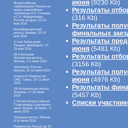
июня
(9230 Kb)
Всероссийские
соревнования "Регата на
Результаты отбо
призы олимпийских
чемпионов Н.Н. Спинева
(316 Kb)
и С.А. Федоровцева,
Ростов-на-Дону, 20-24
мая 2016
Результаты пол
Квалификационная
финальных заез
регата, Люцерн, 22-24
мая 2016
Результаты пред
II этап Кубка мира,
Люцерн, Швейцария, 27-
июня
(5481 Kb)
29 мая 2016
55-я Большая
Результаты отбо
Московская регата,
Москва, 2-5 июня 2016
(3156 Kb)
Чемпионат России,
Результаты пол
Москва, 10-15 июня 2016
Открытое Первенство
июня
(4976 Kb)
СФО, Томск, 10-12 июня
2016
Результаты фин
XIII Коломенская регата,
Коломна, 17-20 июня
(5457 Kb)
2016
Списки участник
2 Летняя Всероссийская
Спартакиада спортивных
школ, Казань, 30 июня - 4
июля 2016
Липецкая регата, Липецк,
8-10 июля 2016
Первенство России до 23