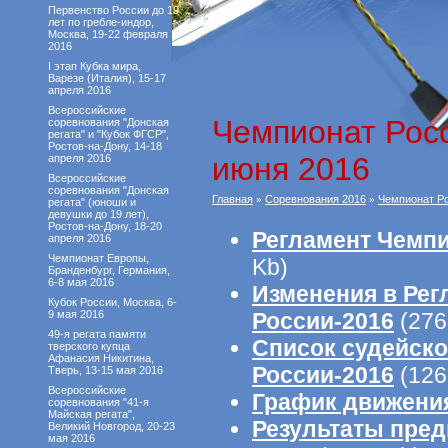
Первенство России до 19
лет по гребле-индор,
Москва, 19-22 февраля
2016
I этап Кубка мира,
Варезе (Италия), 15-17
апреля 2016
Всероссийские
Чемпионат Росс
соревнования "Донская
регата" и "Кубок ФГСР",
Ростов-на-Дону, 14-18
июня 2016
апреля 2016
Всероссийские
соревнования "Донская
Главная
Соревнования 2016
Чемпионат Ро
»
»
регата" (юноши и
девушки до 19 лет),
Ростов-на-Дону, 18-20
Регламент Чемпи
апреля 2016
Чемпионат Европы,
Kb)
Бранденбург, Германия,
6-8 мая 2016
Изменения в Рег
Кубок России, Москва, 6-
9 мая 2016
России-2016
(276
49-я регата памяти
Список судейско
тверского купца
Афанасия Никитина,
России-2016
(126
Тверь, 13-15 мая 2016
Всероссийские
График движени
соревнования "41-я
Майская регата",
Результаты пред
Великий Новгород, 20-23
мая 2016