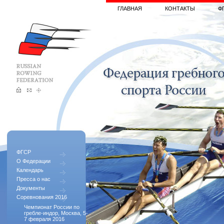
ГЛАВНАЯ
КОНТАКТЫ
Ф
ФГСР
О Федерации
Календарь
Пресса о нас
Документы
Соревнования 2016
Чемпионат России по
гребле-индор, Москва, 5-
7 февраля 2016