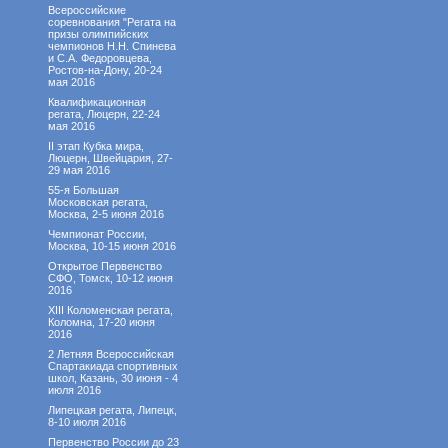
Всероссийские
соревнования "Регата на
призы олимпийских
чемпионов Н.Н. Спинева
и С.А. Федоровцева,
Ростов-на-Дону, 20-24
мая 2016
Квалификационная
регата, Люцерн, 22-24
мая 2016
II этап Кубка мира,
Люцерн, Швейцария, 27-
29 мая 2016
55-я Большая
Московская регата,
Москва, 2-5 июня 2016
Чемпионат России,
Москва, 10-15 июня 2016
Открытое Первенство
СФО, Томск, 10-12 июня
2016
XIII Коломенская регата,
Коломна, 17-20 июня
2016
2 Летняя Всероссийская
Спартакиада спортивных
школ, Казань, 30 июня - 4
июля 2016
Липецкая регата, Липецк,
8-10 июля 2016
Первенство России до 23