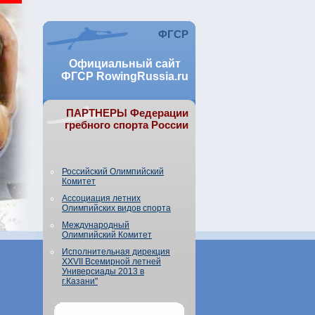
ФГСР
Официальный сайт
ФГСР RowingRussia.ru
ПАРТНЕРЫ Федерации
гребного спорта России
Российский Олимпийский
Комитет
Ассоциация летних
Олимпийских видов спорта
Международный
Олимпийский Комитет
Исполнительная дирекция
XXVII Всемирной летней
Универсиады 2013 в
г.Казани"