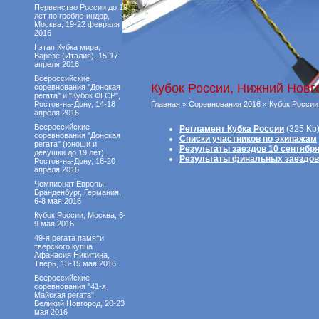
Первенство России до 19
лет по гребле-индор,
Москва, 19-22 февраля
2016
I этап Кубка мира,
Варезе (Италия), 15-17
апреля 2016
Всероссийские
Кубок России, Нижний Новго
соревнования "Донская
регата" и "Кубок ФГСР",
Ростов-на-Дону, 14-18
Главная
Соревнования 2016
Кубок России
»
»
апреля 2016
Всероссийские
Регламент Кубка России
(325 Kb
соревнования "Донская
Списки участников по экипажам
регата" (юноши и
Результаты заездов 10 сентябр
девушки до 19 лет),
Результаты финальных заездов 
Ростов-на-Дону, 18-20
апреля 2016
Чемпионат Европы,
Бранденбург, Германия,
6-8 мая 2016
Кубок России, Москва, 6-
9 мая 2016
49-я регата памяти
тверского купца
Афанасия Никитина,
Тверь, 13-15 мая 2016
Всероссийские
соревнования "41-я
Майская регата",
Великий Новгород, 20-23
мая 2016