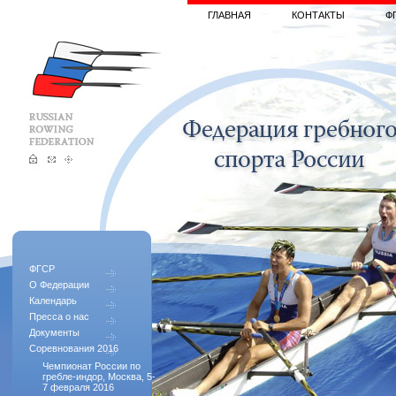
ГЛАВНАЯ
КОНТАКТЫ
Ф
ФГСР
О Федерации
Календарь
Пресса о нас
Документы
Соревнования 2016
Чемпионат России по
гребле-индор, Москва, 5-
7 февраля 2016