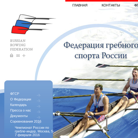
ГЛАВНАЯ
КОНТАКТЫ
Ф
ФГСР
О Федерации
Календарь
Пресса о нас
Документы
Соревнования 2016
Чемпионат России по
гребле-индор, Москва, 5-
7 февраля 2016