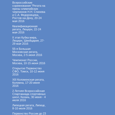
Всероссийские
соревнования "Регата на
призы олимпийских
чемпионов Н.Н. Спинева
и С.А. Федоровцева,
Ростов-на-Дону, 20-24
мая 2016
Квалификационная
регата, Люцерн, 22-24
мая 2016
II этап Кубка мира,
Люцерн, Швейцария, 27-
29 мая 2016
55-я Большая
Московская регата,
Москва, 2-5 июня 2016
Чемпионат России,
Москва, 10-15 июня 2016
Открытое Первенство
СФО, Томск, 10-12 июня
2016
XIII Коломенская регата,
Коломна, 17-20 июня
2016
2 Летняя Всероссийская
Спартакиада спортивных
школ, Казань, 30 июня - 4
июля 2016
Липецкая регата, Липецк,
8-10 июля 2016
Первенство России до 23