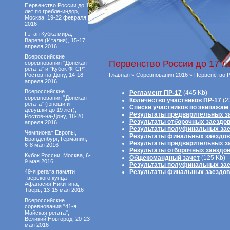
Первенство России до 19
лет по гребле-индор,
Москва, 19-22 февраля
2016
I этап Кубка мира,
Варезе (Италия), 15-17
апреля 2016
Всероссийские
Первенство России до 17 ле
соревнования "Донская
регата" и "Кубок ФГСР",
Ростов-на-Дону, 14-18
Главная
Соревнования 2016
Первенство Ро
»
»
апреля 2016
Всероссийские
Регламент ПР-17
(445 Kb)
соревнования "Донская
Количество участников ПР-17
(2
регата" (юноши и
Списки участников по экипажам
девушки до 19 лет),
Результаты предварительных за
Ростов-на-Дону, 18-20
Результаты отборочных заездов
апреля 2016
Результаты полуфинальных зае
Чемпионат Европы,
Результаты финальных заездов 
Бранденбург, Германия,
Результаты предварительных за
6-8 мая 2016
Результаты отборочных заездов
Кубок России, Москва, 6-
Общекомандный зачет
(125 Kb)
9 мая 2016
Результаты полуфинальных зае
49-я регата памяти
Результаты финальных заездов 
тверского купца
Афанасия Никитина,
Тверь, 13-15 мая 2016
Всероссийские
соревнования "41-я
Майская регата",
Великий Новгород, 20-23
мая 2016