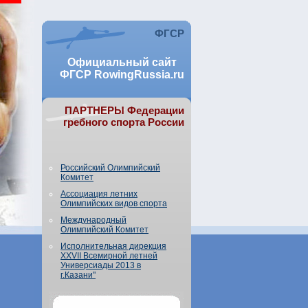
ФГСР
Официальный сайт
ФГСР RowingRussia.ru
ПАРТНЕРЫ Федерации
гребного спорта России
Российский Олимпийский
Комитет
Ассоциация летних
Олимпийских видов спорта
Международный
Олимпийский Комитет
Исполнительная дирекция
XXVII Всемирной летней
Универсиады 2013 в
г.Казани"