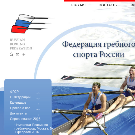
ГЛАВНАЯ
КОНТАКТЫ
Ф
ФГСР
О Федерации
Календарь
Пресса о нас
Документы
Соревнования 2016
Чемпионат России по
гребле-индор, Москва, 5-
7 февраля 2016