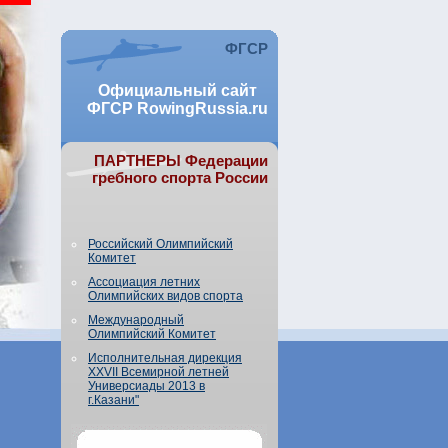
ФГСР
Официальный сайт
ФГСР RowingRussia.ru
ПАРТНЕРЫ Федерации
гребного спорта России
Российский Олимпийский
Комитет
Ассоциация летних
Олимпийских видов спорта
Международный
Олимпийский Комитет
Исполнительная дирекция
XXVII Всемирной летней
Универсиады 2013 в
г.Казани"