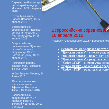
Первенство России до 19
лет по гребле-индор,
Москва, 19-22 февраля
2016
I этап Кубка мира,
Варезе (Италия), 15-17
апреля 2016
Всероссийские
Всероссийские соревнования
соревнования "Донская
регата" и "Кубок ФГСР",
18 апреля 2016
Ростов-на-Дону, 14-18
апреля 2016
Главная
Соревнования 2016
Всероссийски
»
»
Всероссийские
соревнования "Донская
Регламент ВС "Донская регата"
регата" (юноши и
девушки до 19 лет),
"Донская регата" - списки учас
Ростов-на-Дону, 18-20
"Донская регата" - результаты
апреля 2016
"Донская регата" - результаты
"Кубок ФГСР" - списки участник
Чемпионат Европы,
Бранденбург, Германия,
"Кубок ФГСР" - результаты пре
6-8 мая 2016
"Кубок ФГСР" - результаты по
Кубок России, Москва, 6-
9 мая 2016
49-я регата памяти
тверского купца
Афанасия Никитина,
Тверь, 13-15 мая 2016
Всероссийские
соревнования "41-я
Майская регата",
Великий Новгород, 20-23
мая 2016