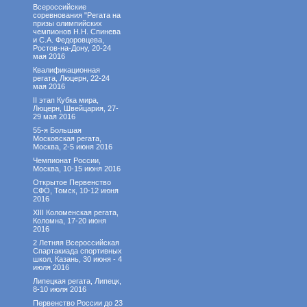
Всероссийские
соревнования "Регата на
призы олимпийских
чемпионов Н.Н. Спинева
и С.А. Федоровцева,
Ростов-на-Дону, 20-24
мая 2016
Квалификационная
регата, Люцерн, 22-24
мая 2016
II этап Кубка мира,
Люцерн, Швейцария, 27-
29 мая 2016
55-я Большая
Московская регата,
Москва, 2-5 июня 2016
Чемпионат России,
Москва, 10-15 июня 2016
Открытое Первенство
СФО, Томск, 10-12 июня
2016
XIII Коломенская регата,
Коломна, 17-20 июня
2016
2 Летняя Всероссийская
Спартакиада спортивных
школ, Казань, 30 июня - 4
июля 2016
Липецкая регата, Липецк,
8-10 июля 2016
Первенство России до 23