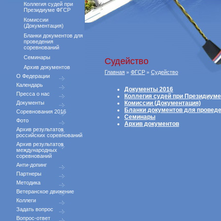
Коллегия судей при
Президиуме ФГСР
Комиссии
(Документация)
Бланки документов для
проведения
соревнований
Семинары
Судейство
Архив документов
Главная
ФГСР
Судейство
»
»
О Федерации
Календарь
Документы 2016
Пресса о нас
Коллегия судей при Президиум
Документы
Комиссии (Документация)
Бланки документов для провед
Соревнования 2016
Семинары
Фото
Архив документов
Архив результатов
российских соревнований
Архив результатов
международных
соревнований
Анти-допинг
Партнеры
Методика
Ветеранское движение
Коллеги
Задать вопрос
Вопрос-ответ