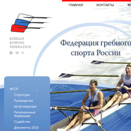
ГЛАВНАЯ
КОНТАКТЫ
Ф
ФГСР
Структура
Руководство
Штаб-квартира
Региональные
Федерации
Судейство
Документы 2016