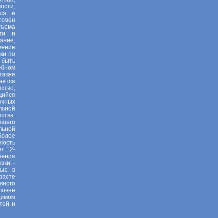
ости,
тся и
тсмен
бъема
сти и
вание,
мение
ки по
 быть
ебном
также
ается
ство,
щийся
очных
льной
ства.
бщего
льной
более
ность
т 12-
шения
ки; -
ные в
расте
вного
ровне
димом
тей и