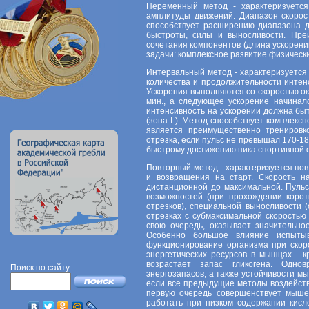
Переменный метод - характеризуетс
амплитуды движений. Диапазон скорост
способствует расширению диапазона д
быстроты, силы и выносливости. Пре
сочетания компонентов (длина ускорени
задачи: комплексное развитие физически
Интервальный метод - характеризуется
количества и продолжительности интен
Ускорения выполняются со скоростью ок
мин., а следующее ускорение начинал
интенсивность на ускорении должна бы
(зона I ). Метод способствует комплек
является преимущественно тренировко
отрезка, если пульс не превышал 170-1
быстрому достижению пика спортивной ф
Повторный метод - характеризуется по
и возвращения на старт. Скорость 
дистанционной до максимальной. Пульс
возможностей (при прохождении корот
отрезков), специальной выносливости 
отрезках с субмаксимальной скоростью 
свою очередь, оказывает значительно
Особенно большое влияние испытыв
функционирование организма при скор
энергетических ресурсов в мышцах - 
возрастает запас гликогена. Однов
Поиск по сайту:
энергозапасов, а также устойчивости мы
если все предыдущие методы воздейств
первую очередь совершенствует мыш
работать при низком содержании кисл