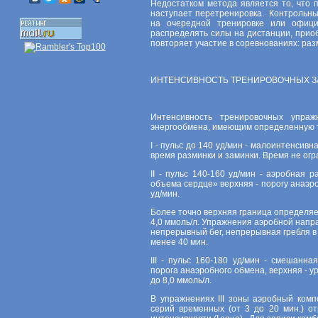
Недостатком метода является то, что
наступает перетренировка. Контрольны
на очередной тренировке или офици
распределять силы на дистанции, прио
повторяет участие в соревнованиях: раз
ИНТЕНСИВНОСТЬ ТРЕНИРОВОЧНЫХ З
Интенсивность тренировочных упраж
энергообмена, имеющим определенную т
I - пульс до 140 уд/мин - малоинтенсив
время разминки и заминки. Время не огр
II - пульс 140-160 уд/мин - аэробная
объема сердце» верхняя - порогу анаэр
уд/мин.
Более точно верхняя граница определяе
4,0 ммоль/л. Упражнения аэробной напр
непрерывный бег, непрерывная гребля в
менее 40 мин.
III - пульс 160-180 уд/мин - смешанн
порога анаэробного обмена, верхняя - у
до 8,0 ммоль/л.
В упражнениях III зоны аэробный ком
серий временных (от 3 до 20 мин.) о