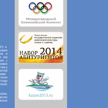
ОП) и
ровня
ков и
я как
ния с
ровня
тва и
нятий
твами
тания
етоды
рный,
ебли,
делах
льные