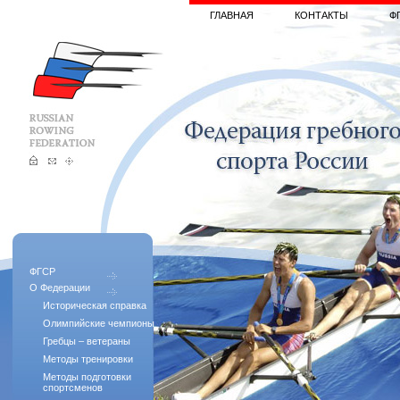
ГЛАВНАЯ
КОНТАКТЫ
Ф
ФГСР
О Федерации
Историческая справка
Олимпийские чемпионы
Гребцы – ветераны
Методы тренировки
Методы подготовки
спортсменов