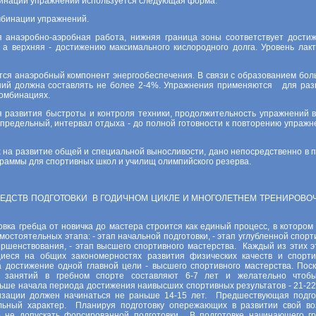
мбинаций упражнений используется следующая форма.
мбинации упражнений.
ая анаэробно-аэробная работа, нижняя граница зоны соответствует дости
 а верхняя - достижению максимального кислородного долга. Уровень лакт
тся анаэробный компонент энергообеспечения. В связи с образованием бол
ений должна составлять не более 2-4%. Упражнения применяются для раз
комбинациях.
я развития быстроты и контроля техники, продолжительность упражнений в
 предельный, интервал отдыха - до полной готовности к повторению упражн
на развитие общей и специальной выносливости, дано непосредственно в п
граммы для спортивных школ и училищ олимпийского резерва.
ЕДСТВ ПОДГОТОВКИ В ГОДИЧНОМ ЦИКЛЕ И МНОГОЛЕТНЕМ ТРЕНИРОВО
ка гребца от новичка до мастера строится как единый процесс, в котором 
остоятельных этапа: - этап начальной подготовки, - этап углубленной спорт
ершенствования, - этап высшего спортивного мастерства. Каждый из этих э
иеся на общих закономерностях развития физических качеств и спорти
 достижение одной главной цели - высшего спортивного мастерства. Поск
х занятий в гребном спорте составляют 6-7 лет и желательно чтоб
ьше начала периода достижения наивысших спортивных результатов - 21-22 
лизации должен начинаться не раньше 14-15 лет. Предшествующая подго
льный характер. Планируя подготовку опережающих в развитии свой во
о не допускать форсированной подготовки. В подготовке начинающего гр