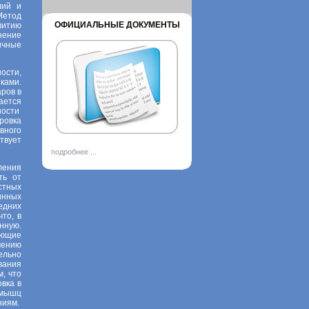
лий и
Метод
ОФИЦИАЛЬНЫЕ ДОКУМЕНТЫ
витию
нение
ичные
ости,
ками.
ров в
ается
ности
ровка
вного
твует
подробнее ...
ления
ть от
стных
инных
едних
то, в
нную.
ающие
чению
ельно
вания
м, что
вка в
 мышц
ниям.