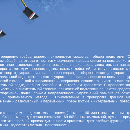
тренировке гребца широко применяются средства общей подготовки (
твам общей подготовки относятся упражнения, направленные на повышение у
спитание выносливости, силы, расширения диапазона двигательных навы
терства методом переноса двигательных действий, и могут выполнятьс
дов спорта, упражнения на тренажерах, общеразвивающие упражне
пециальной подготовки являются упражнения, направленные на повышение у
овой и скоростной выносливости и совершенствование технического мастерс
тельной лодке, гребном бассейне и на гребном тренажере. В процессе за
ической и в значительной степени психической подготовки решаются средс
спортивной лодке, причем направленность упражнений зависит от соче
ки и применяемого метода. Применяемые в тренировке гребцов м
рывные - равномерный и переменный; прерывистые - интервальный, повто
сохранением продолжительное время (не менее 40 мин.) темпа и ритма гр
 Скорость передвижения составляет 60-80% от максимальной, пульс - в пре
азвитию аэробной производительности организма, дает стойкие функциона
выки. Недостаток метода - монотонность.