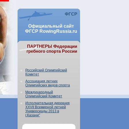
ФГСР
Официальный сайт
ФГСР RowingRussia.ru
ПАРТНЕРЫ Федерации
гребного спорта России
Российский Олимпийский
Комитет
Ассоциация летних
Олимпийских видов спорта
Международный
Олимпийский Комитет
Исполнительная дирекция
XXVII Всемирной летней
Универсиады 2013 в
г.Казани"