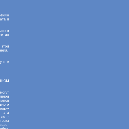
жению
ата в
ьшого
вития
 этой
ения.
ункте
ЧНОМ
могут
ивной
тапов
вного
ольку
ы эта
лет -
товка
зраст
ебца,