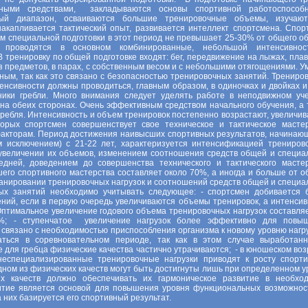
ными средствами, закладываются основы спортивной работоспособн
ный диапазон, осваиваются большие тренировочные объемы, изучаю
накапливается тактический опыт, развивается интеллект спортсмена. Спор
ем специальной подготовки в этот период не превышает 25-30% от общего о
и проводятся в основном комбинированные, небольшой интенсивно
В тренировку по общей подготовке входят: бег, передвижение на лыжах, пла
 предметов, в парах, с собственным весом и с небольшими отягощениями. У
ным, так как это связано с безопасностью тренировочных занятий. Трениров
енсивности должны проводиться, главным образом, в одиночках и двойках и
ники гребли. Много внимания следует уделять работе в неподвижном уч
 на обеих сторонах. Очень эффективным средством начального обучения, а 
гребля. Интенсивность и объем тренировок постепенно возрастают, увеличив
торых спортсмен совершенствует свое техническое и тактическое мастер
факторам. Период достижения наивысших спортивных результатов, начинаю
м исключением) с 21-22 лет, характеризуется интенсификацией трениров
 увеличении их объемов, изменением соотношения средств общей и специа
едней, доведением до совершенства технического и тактического мастер
его спортивного мастерства составляет около 70%, а иногда и больше от о
ланировании тренировочных нагрузок и соотношений средств общей и специа
ных занятий необходимо учитывать следующее: - спортсмен добивается 
ений, если в первую очередь увеличиваются объемы тренировок, а интенсив
птимальное увеличение годового объема тренировочных нагрузок составляе
 - ступенчатое увеличение нагрузок более эффективно для повы
 связано с необходимостью приспособления организма к новому уровню нагруз
аться в соревновательном периоде, так как в этом случае выработан
для гребца физические качества частично утрачиваются; - в юношеском воз
специализированные тренировочные нагрузки приводят к росту спорти
одном из физических качеств могут быть достигнуты лишь при определенном у
ких качеств должно обеспечивать их гармоническое развитие в необхо
итие является основой для повышения уровня функциональных возможнос
 них базируется его спортивный результат.