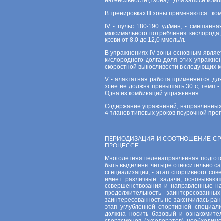
интенсивности (I зона). Для записи ко
В тренировках III зоны применяются ко
IV - пульс 180-190 уд/мин, - смешанн
максимального потребления кислорода,
крови от 8,0 до 12,0 ммоль/л.
В упражнениях IV зоны основным являе
кислородного долга доля этих упражн
скоростной выносливости в следующих 
V - алактатная работа применяется дл
зоне не должна превышать 30 с, темп -
Одна из комбинаций упражнения.
Содержание упражнений, направленных 
4 планов типовых уроков поурочной про
ПЕРИОДИЗАЦИЯ И СООТНОШЕНИЕ СР
ПРОЦЕССЕ.
Многолетняя целенаправленная подготов
быть выделены четыре относительно сам
специализации, - этап спортивного сов
имеет различные задачи, основывающ
совершенствования и направленные на
продолжительность заинтересованны
заинтересованность не закончилась ран
этап углубленной спортивной специа
должна носить базовый и ознакомите
спортсменов (акселератов) необходим