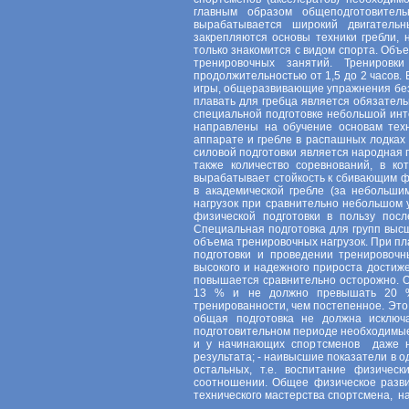
главным образом общеподготовитель
вырабатывается широкий двигатель
закрепляются основы техники гребли, 
только знакомится с видом спорта. Объ
тренировочных занятий. Тренировк
продолжительностью от 1,5 до 2 часов. 
игры, общеразвивающие упражнения без
плавать для гребца является обязатель
специальной подготовке небольшой инт
направлены на обучение основам тех
аппарате и гребле в распашных лодках
силовой подготовки является народная 
также количество соревнований, в ко
вырабатывает стойкость к сбивающим 
в академической гребле (за небольши
нагрузок при сравнительно небольшом
физической подготовки в пользу посл
Специальная подготовка для групп высш
объема тренировочных нагрузок. При п
подготовки и проведении тренировоч
высокого и надежного прироста достиж
повышается сравнительно осторожно. О
13 % и не должно превышать 20 %;
тренированности, чем постепенное. Это
общая подготовка не должна исключ
подготовительном периоде необходимые 
и у начинающих спортсменов даже не
результата; - наивысшие показатели в 
остальных, т.е. воспитание физичес
соотношении. Общее физическое разв
технического мастерства спортсмена, на