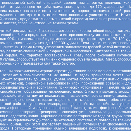
я непрерывной работой с плавной сменой темпа, ритма, величины уси
ей - от умеренного до субмаксимального, пульс - до 170 ударов в мин. 
вигательных навыков и его вариативности, скоростных возможностей, раз
имущество метода в отсутствии монотонности и универсальности. Изме
й, скорость, продолжительность снижений скорости) позволяют решать разл
х качеств, совершенствование техники гребли.
 четкой регламентацией всех параметров тренировки: общей продолжительн
сивной гребли и продолжительности интервалов между интенсивными отрез
оло 90% от максимальной с достижением к концу отрезка пульса 170-180 уда
ось при снижении пульса до 120-130 уд/мин. Если пульс не восстанавлив
ть снижена. Время между ускорением заполняется греблей малой интенсив
сному развитию специальной и скоростной выносливости. Интервальная трени
й сердца, т.к. характер восстановления сразу после окончания интенси
80 уд/мин., способствует увеличению ударного объема сердца. Метод способс
ормы, но и утрачивается она также быстро.
вторным прохождением мерного отрезка дистанции после полного восстанов
на отрезках в зависимости от их длины и задач тренировки может бы
 может возрастать до 190-200 уд/мин. Метод способствует развитию скоро
ких отрезков), скоростной выносливости (при прохождении средних и дл
(соревновательной) и воспитанию психической устойчивости. Гребля на ср
способствует образованию кислородного долга, близким к максимальному, ч
е воздействие на другие подсистемы - мышечную, вегетативную, эндокри
ают надпочечники, которые выделяют в кровь гормоны, обеспечив
остной работе в условиях кислородного долга. Метод способствует увели
креатинфосфорной и аденозинфосфорной кислот, калия, фосфора. Значит
ременно повторная тренировка способствует экономизации расходо
шц к недостатку калия. Коренное отличие повторного метода от других в то
уют на сердечно-сосудистую и дыхательную системы, то повторная трениро
ечный обмен. При этом возрастает мышечный потенциал и способность
орода. Повторные тренировки обычно завершают подготовку к соревнова