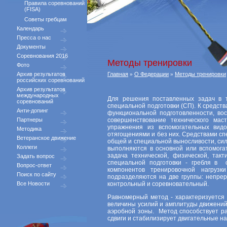
Правила соревнований
(FISA)
Советы гребцам
Календарь
Пресса о нас
Документы
Соревнования 2016
Методы тренировки
Фото
Архив результатов
Главная
О Федерации
Методы тренировки
»
»
российских соревнований
Архив результатов
международных
Для решения поставленных задач в 
соревнований
специальной подготовки (СП). К средс
Анти-допинг
функциональной подготовленности, во
Партнеры
совершенствование технического мас
упражнения из вспомогательных ви
Методика
отягощениями и без них. Средствами с
Ветеранское движение
общей и специальной выносливости, сил
Коллеги
выполняются в основной или вспомога
задача технической, физической, такт
Задать вопрос
специальной подготовки - гребля в 
Вопрос-ответ
компонентов тренировочной нагруз
Поиск по сайту
подразделяются на две группы: непре
Все Новости
контрольный и соревновательный.
Равномерный метод - характеризуется 
величины усилий и амплитуды движений.
аэробной зоны. Метод способствует р
сдвиги и стабилизирует двигательные на