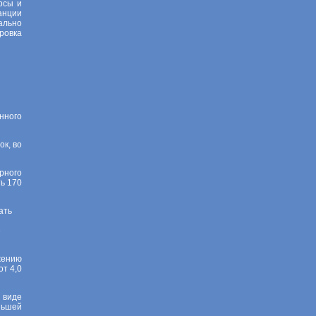
рсы и
анции
ально
ровка
нного
ок, во
рного
ь 170
ать
е
жению
от 4,0
 виде
ньшей