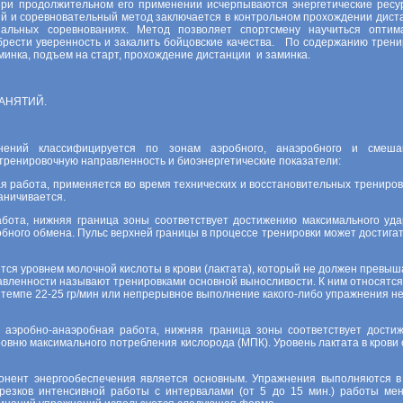
 при продолжительном его применении исчерпываются энергетические ресу
й и соревновательный метод заключается в контрольном прохождении дист
альных соревнованиях. Метод позволяет спортсмену научиться оптим
брести уверенность и закалить бойцовские качества. По содержанию трени
минка, подъем на старт, прохождение дистанции и заминка.
АНЯТИЙ.
нений классифицируется по зонам аэробного, анаэробного и смеша
ренировочную направленность и биоэнергетические показатели:
ная работа, применяется во время технических и восстановительных трениров
аничивается.
 работа, нижняя граница зоны соответствует достижению максимального уда
обного обмена. Пульс верхней границы в процессе тренировки может достигат
тся уровнем молочной кислоты в крови (лактата), который не должен превыш
авленности называют тренировками основной выносливости. К ним относятся
 темпе 22-25 гр/мин или непрерывное выполнение какого-либо упражнения н
ая аэробно-анаэробная работа, нижняя граница зоны соответствует дости
ровню максимального потребления кислорода (МПК). Уровень лактата в крови 
понент энергообеспечения является основным. Упражнения выполняются в
трезков интенсивной работы с интервалами (от 5 до 15 мин.) работы ме