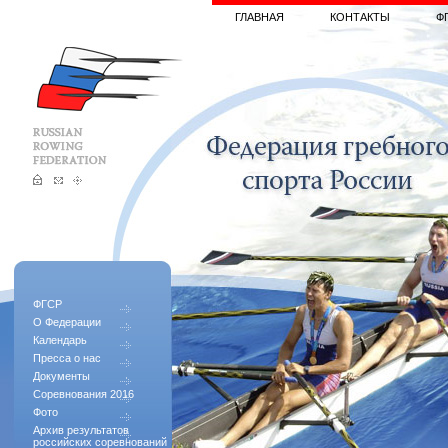
ГЛАВНАЯ
КОНТАКТЫ
Ф
ФГСР
О Федерации
Календарь
Пресса о нас
Документы
Соревнования 2016
Фото
Архив результатов
российских соревнований