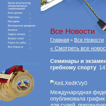
Архив результатов
международных
соревнований
Анти-допинг
Партнеры
Методика
Ветеранское движение
Все Новости
Коллеги
Задать вопрос
Вопрос-ответ
Главная
Все Новости
»
Поиск по сайту
« Смотреть все новос
Все Новости
Семинары и экзаме
гребному спорту
14.
Международная феде
опубликовала график
для судей, претенду