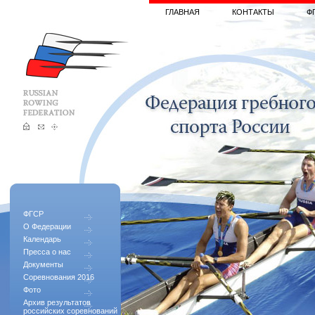
ГЛАВНАЯ
КОНТАКТЫ
Ф
ФГСР
О Федерации
Календарь
Пресса о нас
Документы
Соревнования 2016
Фото
Архив результатов
российских соревнований