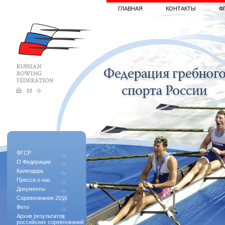
ГЛАВНАЯ
КОНТАКТЫ
Ф
ФГСР
О Федерации
Календарь
Пресса о нас
Документы
Соревнования 2016
Фото
Архив результатов
российских соревнований