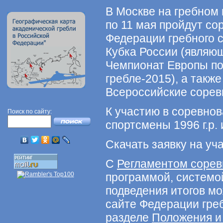
В Москве на гребном 
по 11 мая пройдут со
Федерации гребного с
Кубка России (являю
Чемпионат Европы по
гребле-2015), а такж
Всероссийские сорев
К участию в соревно
Поиск по сайту:
спортсмены 1996 г.р. 
Скачать заявку на у
С
Регламентом соре
программой, системо
подведения итогов м
сайте Федерации греб
разделе
Положения и