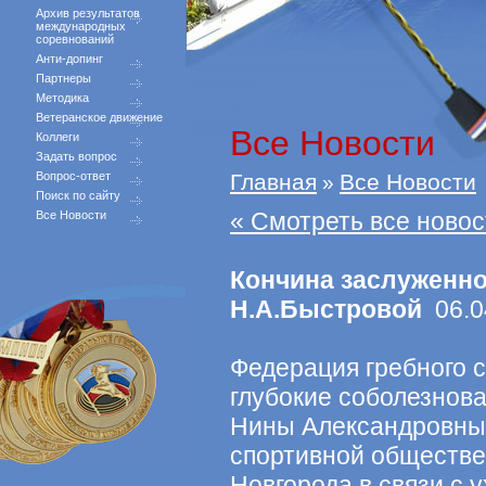
Архив результатов
международных
соревнований
Анти-допинг
Партнеры
Методика
Ветеранское движение
Все Новости
Коллеги
Задать вопрос
Вопрос-ответ
Главная
Все Новости
»
Поиск по сайту
« Смотреть все новос
Все Новости
Кончина заслуженно
Н.А.Быстровой
06.0
Федерация гребного 
глубокие соболезнов
Нины Александровны 
спортивной обществе
Новгорода в связи с 