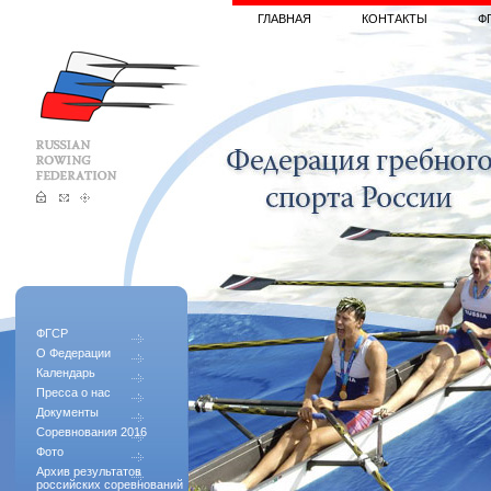
ГЛАВНАЯ
КОНТАКТЫ
Ф
ФГСР
О Федерации
Календарь
Пресса о нас
Документы
Соревнования 2016
Фото
Архив результатов
российских соревнований