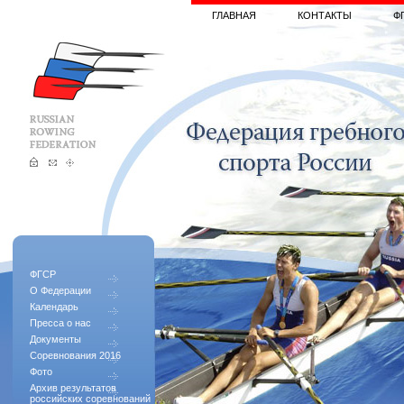
ГЛАВНАЯ
КОНТАКТЫ
Ф
ФГСР
О Федерации
Календарь
Пресса о нас
Документы
Соревнования 2016
Фото
Архив результатов
российских соревнований