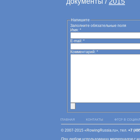
документы /
2015
Напишите
Заполните обязательные поля
Имя:
*
E-mail:
*
Комментарий:
*
ГЛАВНАЯ
КОНТАКТЫ
ФГСР В СОЦИА
© 2007-2015 «RowingRussia.ru», тел.
+7 (49
При любом использовании материалов с н