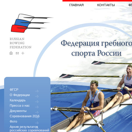
ГЛАВНАЯ
КОНТАКТЫ
Ф
ФГСР
О Федерации
Календарь
Пресса о нас
Документы
Соревнования 2016
Фото
Архив результатов
российских соревнований