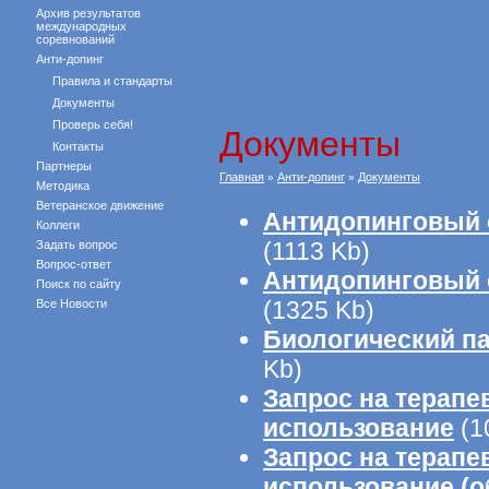
Архив результатов
международных
соревнований
Анти-допинг
Правила и стандарты
Документы
Проверь себя!
Документы
Контакты
Партнеры
Главная
Анти-допинг
Документы
»
»
Методика
Ветеранское движение
Антидопинговый
Коллеги
(1113 Kb)
Задать вопрос
Вопрос-ответ
Антидопинговый 
Поиск по сайту
(1325 Kb)
Все Новости
Биологический п
Kb)
Запрос на терапе
использование
(1
Запрос на терапе
использование (о